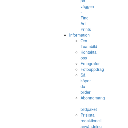
på
väggen
-
Fine
Art
Prints
Information
Om
Teambild
Kontakta
oss
Fotografer
Fotouppdrag
Så
köper
du
bilder
Abonnemang
-
bildpaket
Prislista
redaktionell
användning