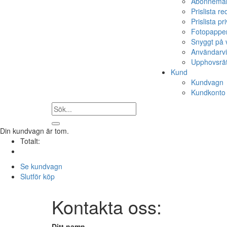
Abonnemang
Prislista r
Prislista p
Fotopapper
Snyggt på v
Användarvi
Upphovsrät
Kund
Kundvagn
Kundkonto
Din kundvagn är tom.
Totalt:
Se kundvagn
Slutför köp
Kontakta oss:
Ditt namn