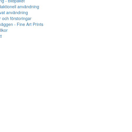
 - bildpaket
edaktionell användning
rivat användning
 och förstoringar
äggen - Fine Art Prints
llkor
t