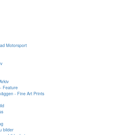
dad Motorsport
iv
Arkiv
- Feature
äggen - Fine Art Prints
ld
ss
ag
 bilder