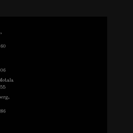
,
 60
 06
Motala
 55
berg,
786