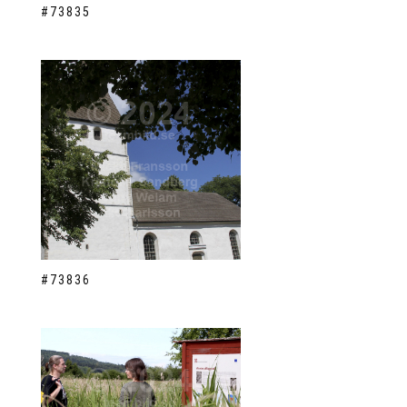
#73835
#73836