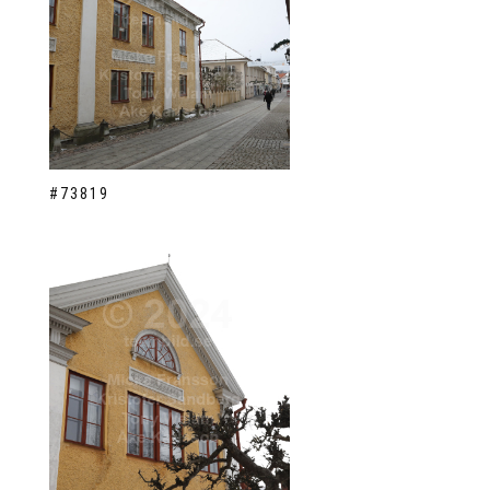
#73819