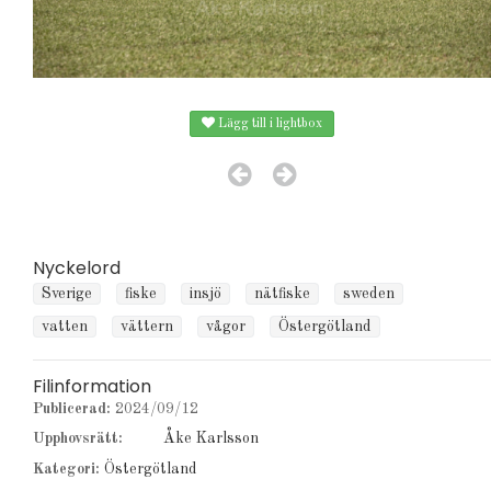
Lägg till i lightbox
Nyckelord
Sverige
fiske
insjö
nätfiske
sweden
vatten
vättern
vågor
Östergötland
Filinformation
Publicerad:
2024/09/12
Upphovsrätt:
Åke Karlsson
Kategori:
Östergötland