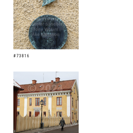
#73816