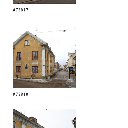
#73817
#73818