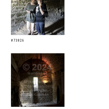
#73826