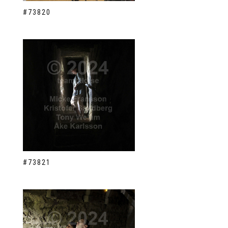
#73820
#73821