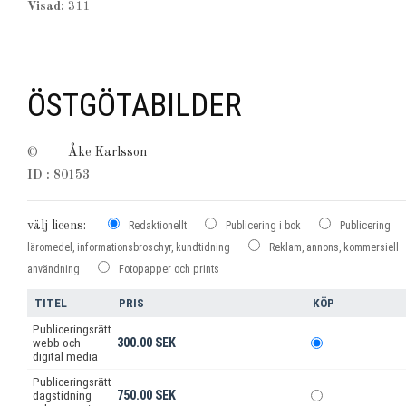
Visad:
311
ÖSTGÖTABILDER
©
Åke Karlsson
ID : 80153
välj licens:
Redaktionellt
Publicering i bok
Publicering
läromedel, informationsbroschyr, kundtidning
Reklam, annons, kommersiell
användning
Fotopapper och prints
TITEL
PRIS
KÖP
Publiceringsrätt
300.00 SEK
webb och
digital media
Publiceringsrätt
750.00 SEK
dagstidning