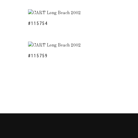
#115754
#115759