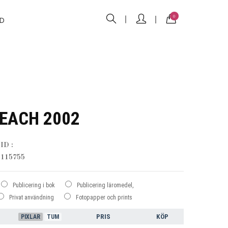
0
D
EACH 2002
ID :
115755
Publicering i bok
Publicering läromedel,
Privat användning
Fotopapper och prints
PRIS
KÖP
PIXLAR
TUM