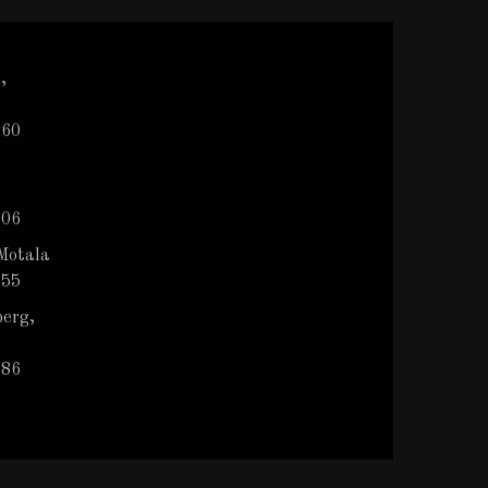
,
 60
 06
Motala
 55
berg,
786