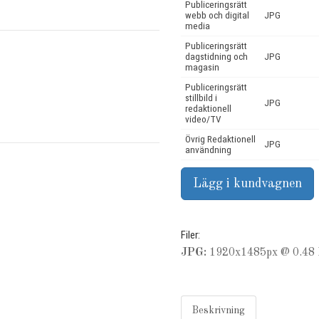
Publiceringsrätt
webb och digital
JPG
media
Publiceringsrätt
dagstidning och
JPG
magasin
Publiceringsrätt
stillbild i
JPG
redaktionell
video/TV
Övrig Redaktionell
JPG
användning
Filer:
JPG:
1920x1485px @ 0.48 
Beskrivning