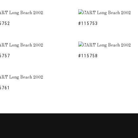
5752
#115753
5757
#115758
5761