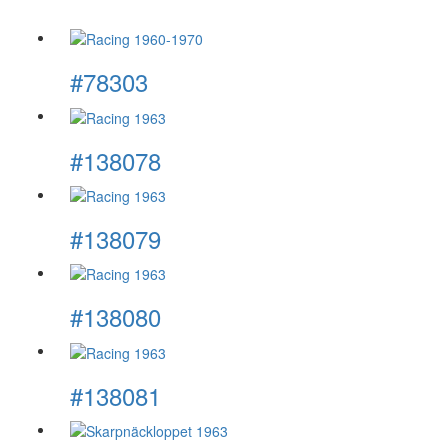
#78303
#138078
#138079
#138080
#138081