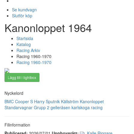
Se kundvagn
Slutför köp
Kanonloppet 1964
Startsida
Katalog
Racing Arkiv
Racing 1960-1970
Racing 1960-1970
Lägg till i lightbox
Nyckelord
BMC Cooper S
Harry Sputnik Källström
Kanonloppet
Standarvagnar Grupp 2
gelleråsen
karlskoga
racing
Filinformation
Publicerad:
2026/07/01
Upphovsrätt:
Kalle Riggare