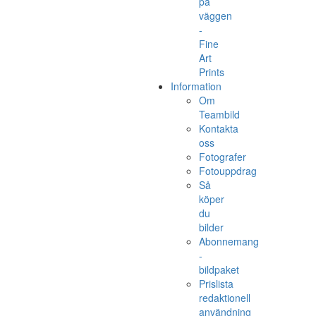
på
väggen
-
Fine
Art
Prints
Information
Om
Teambild
Kontakta
oss
Fotografer
Fotouppdrag
Så
köper
du
bilder
Abonnemang
-
bildpaket
Prislista
redaktionell
användning