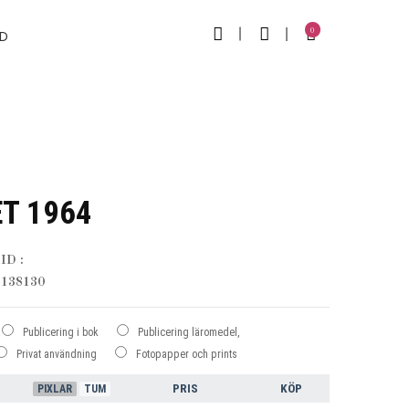
0
D
T 1964
ID :
138130
Publicering i bok
Publicering läromedel,
Privat användning
Fotopapper och prints
PRIS
KÖP
PIXLAR
TUM