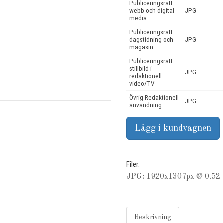
Publiceringsrätt
webb och digital
JPG
media
Publiceringsrätt
dagstidning och
JPG
magasin
Publiceringsrätt
stillbild i
JPG
redaktionell
video/TV
Övrig Redaktionell
JPG
användning
Filer:
JPG:
1920x1307px @ 0.52 
Beskrivning