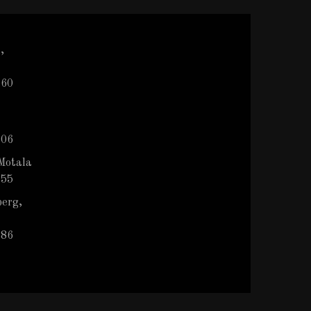
,
 60
 06
Motala
 55
berg,
786