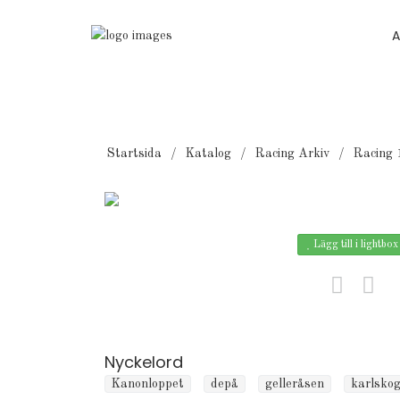
A
Startsida
Katalog
Racing Arkiv
Racing 
Lägg till i lightbox
Nyckelord
Kanonloppet
depå
gelleråsen
karlsko