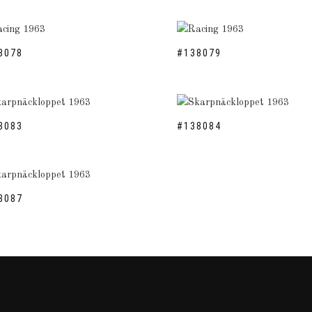
8078
#138079
8083
#138084
8087