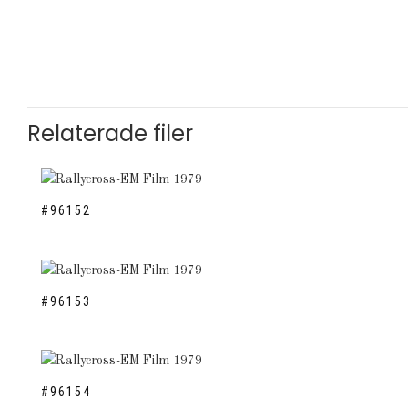
Relaterade filer
#96152
#96153
#96154