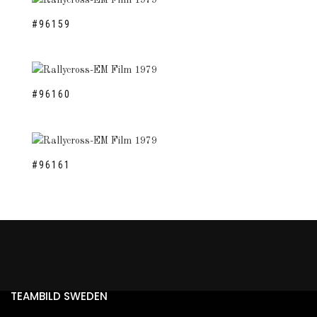
#96159
#96160
#96161
TEAMBILD SWEDEN