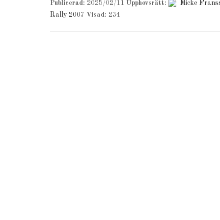
Publicerad:
2025/02/11
Upphovsrätt:
Micke Frans
Rally 2007
Visad:
234