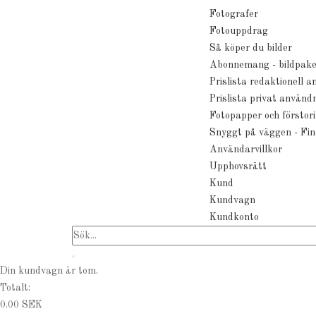
Fotografer
Fotouppdrag
Så köper du bilder
Abonnemang - bildpake
Prislista redaktionell 
Prislista privat använd
Fotopapper och förstor
Snyggt på väggen - Fin
Användarvillkor
Upphovsrätt
Kund
Kundvagn
Kundkonto
Din kundvagn är tom.
Totalt:
0.00 SEK