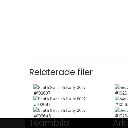
Relaterade filer
#102637
#1026
#102641
#1026
#102645
#1026
Teambild
Ark