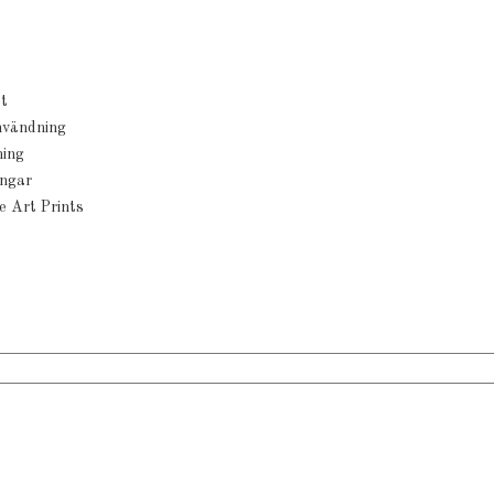
t
användning
ning
ingar
e Art Prints