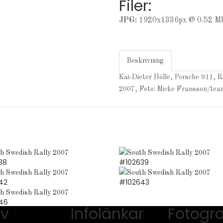
Filer:
JPG:
1920x1336px @ 0.52 Mb
Beskrivning
Kai-Dieter Hölle, Porsche 911, 
2007, Foto: Micke Fransson/team
38
#102639
42
#102643
46
iv
Infolänkar
Fotogra