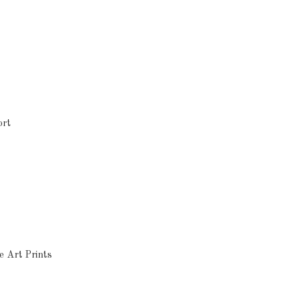
ort
e Art Prints