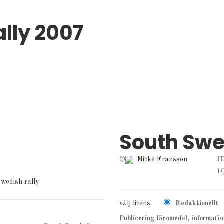
lly 2007
South Swe
©
Micke Fransson
ID
1
swedish rally
välj licens:
Redaktionellt
Publicering läromedel, informati