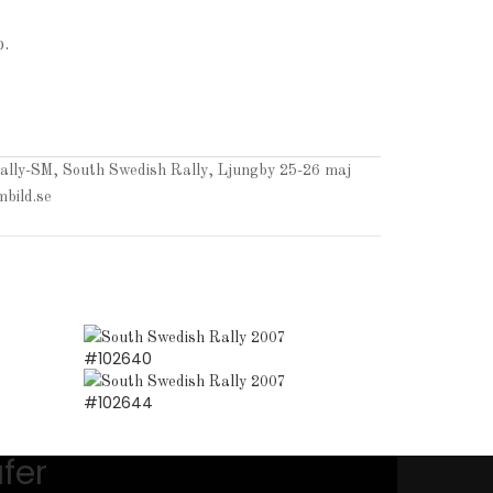
.
Rally-SM, South Swedish Rally, Ljungby 25-26 maj
bild.se
#102640
#102644
fer