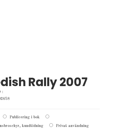
dish Rally 2007
 :
02658
Publicering i bok
onsbroschyr, kundtidning
Privat användning