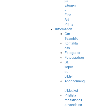
på
väggen
-
Fine
Art
Prints
Information
Om
Teambild
Kontakta
oss
Fotografer
Fotouppdrag
Så
köper
du
bilder
Abonnemang
-
bildpaket
Prislista
redaktionell
användning