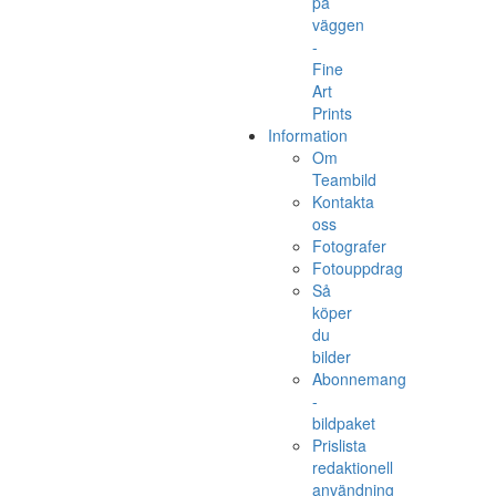
på
väggen
-
Fine
Art
Prints
Information
Om
Teambild
Kontakta
oss
Fotografer
Fotouppdrag
Så
köper
du
bilder
Abonnemang
-
bildpaket
Prislista
redaktionell
användning