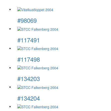
#98069
#117491
#117498
#134203
#134204