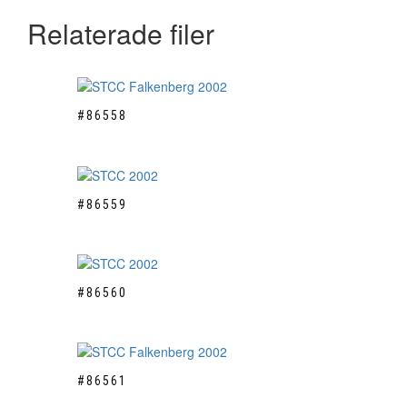
Relaterade filer
#86558
#86559
#86560
#86561