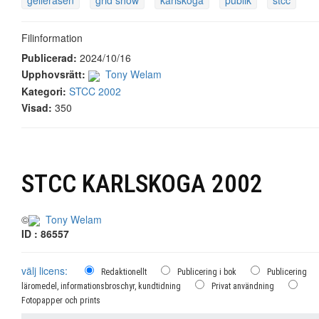
gelleråsen
grid show
karlskoga
publik
stcc
Filinformation
Publicerad:
2024/10/16
Upphovsrätt:
Tony Welam
Kategori:
STCC 2002
Visad:
350
STCC KARLSKOGA 2002
©
Tony Welam
ID : 86557
välj licens:
Redaktionellt
Publicering i bok
Publicering
läromedel, informationsbroschyr, kundtidning
Privat användning
Fotopapper och prints