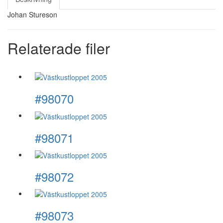
Johan Stureson
Relaterade filer
#98070
#98071
#98072
#98073