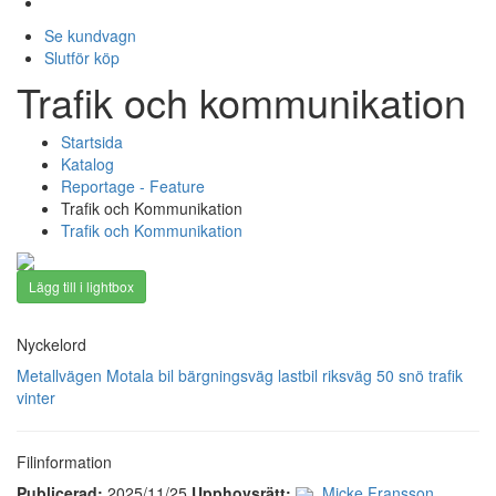
Se kundvagn
Slutför köp
Trafik och kommunikation
Startsida
Katalog
Reportage - Feature
Trafik och Kommunikation
Trafik och Kommunikation
Lägg till i lightbox
Nyckelord
Metallvägen
Motala
bil
bärgningsväg
lastbil
riksväg 50
snö
trafik
vinter
Filinformation
Publicerad:
2025/11/25
Upphovsrätt:
Micke Fransson