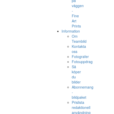
på
väggen
-
Fine
Art
Prints
Information
Om
Teambild
Kontakta
oss
Fotografer
Fotouppdrag
Så
köper
du
bilder
Abonnemang
-
bildpaket
Prislista
redaktionell
användning