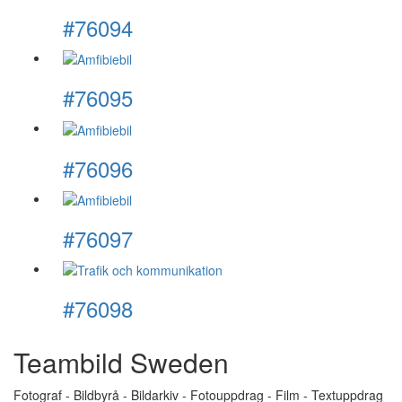
#76094
#76095
#76096
#76097
#76098
Teambild Sweden
Fotograf - Bildbyrå - Bildarkiv - Fotouppdrag - Film - Textuppdrag