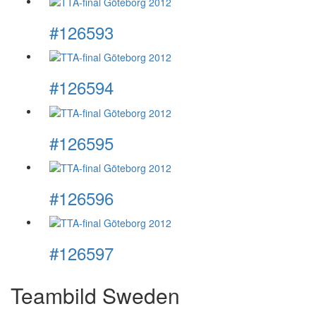
#126593
#126594
#126595
#126596
#126597
Teambild Sweden