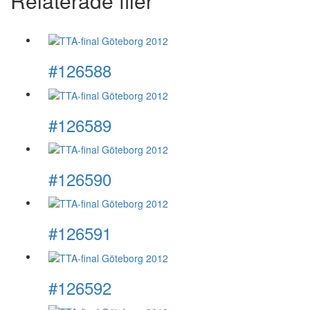
Relaterade filer
#126588
#126589
#126590
#126591
#126592