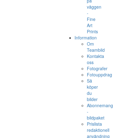
på
väggen
-
Fine
Art
Prints
Information
Om
Teambild
Kontakta
oss
Fotografer
Fotouppdrag
Så
köper
du
bilder
Abonnemang
-
bildpaket
Prislista
redaktionell
användning