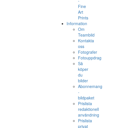
-
Fine
Art
Prints
Information
Om
Teambild
Kontakta
oss
Fotografer
Fotouppdrag
Så
köper
du
bilder
Abonnemang
-
bildpaket
Prislista
redaktionell
användning
Prislista
privat