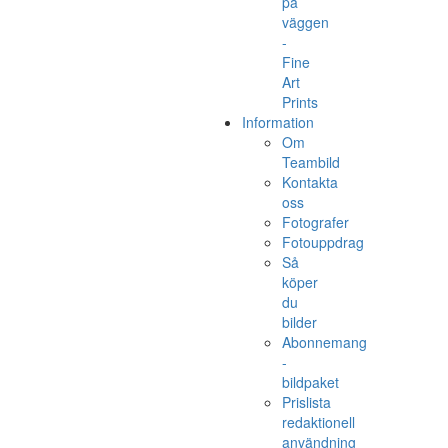
på
väggen
-
Fine
Art
Prints
Information
Om
Teambild
Kontakta
oss
Fotografer
Fotouppdrag
Så
köper
du
bilder
Abonnemang
-
bildpaket
Prislista
redaktionell
användning