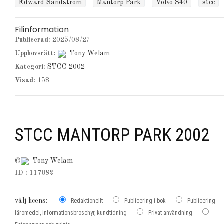
Edward Sandström
Mantorp Park
Volvo S40
stcc
Filinformation
Publicerad:
2025/08/27
Upphovsrätt:
Tony Welam
Kategori:
STCC 2002
Visad:
158
STCC MANTORP PARK 2002
©
Tony Welam
ID : 117082
välj licens:
Redaktionellt
Publicering i bok
Publicering
läromedel, informationsbroschyr, kundtidning
Privat användning