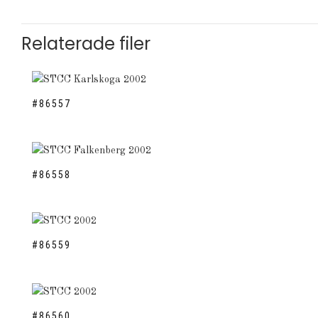
Relaterade filer
#86557
#86558
#86559
#86560