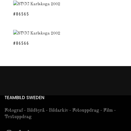
#86565
#86566
TEAMBILD SWEDEN
Fotograf - Bildbyrå - Bildarkiv - Fotouppdrag - Film -
Textuppdrag