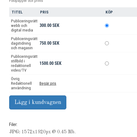
Fotopapper och prints
TITEL
PRIS
KÖP
Publiceringsrätt
300.00 SEK
webb och
digital media
Publiceringsrätt
750.00 SEK
dagstidning
och magasin
Publiceringsrätt
stillbild i
1500.00 SEK
redaktionell
video/TV
Övrig
Redaktionell
Begär pris
användning
Filer:
JPG:
1572x1920px @ 0.45 Mb.