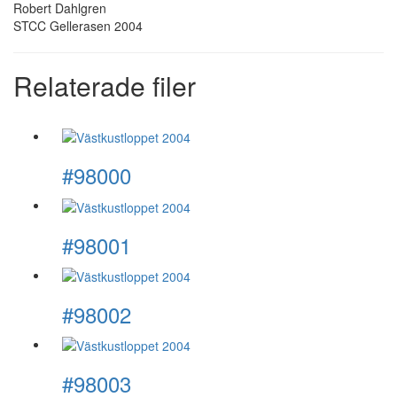
Robert Dahlgren
STCC Gellerasen 2004
Relaterade filer
#98000
#98001
#98002
#98003