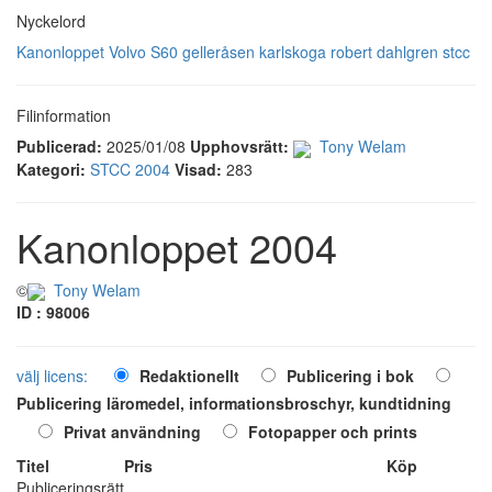
Nyckelord
Kanonloppet
Volvo S60
gelleråsen
karlskoga
robert dahlgren
stcc
Filinformation
Publicerad:
2025/01/08
Upphovsrätt:
Tony Welam
Kategori:
STCC 2004
Visad:
283
Kanonloppet 2004
©
Tony Welam
ID : 98006
välj licens:
Redaktionellt
Publicering i bok
Publicering läromedel, informationsbroschyr, kundtidning
Privat användning
Fotopapper och prints
Titel
Pris
Köp
Publiceringsrätt