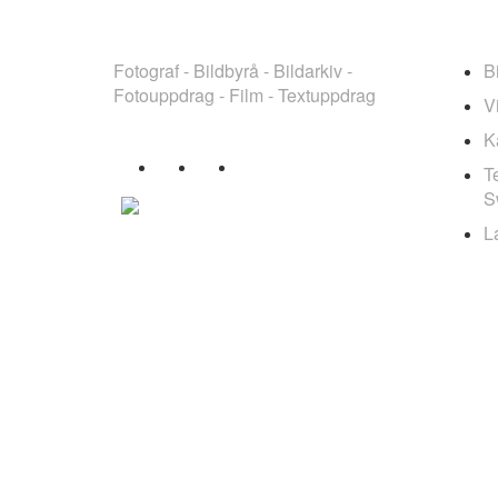
TEAMBILD SWEDEN
ARKIV
Fotograf - Bildbyrå - Bildarkiv -
B
Fotouppdrag - Film - Textuppdrag
V
K
T
S
L
Copyright Teambild Sweden 2006-2026.