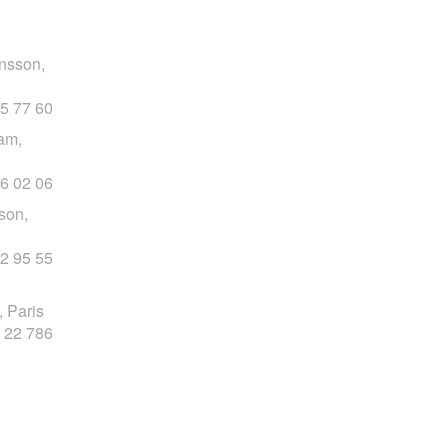
nsson,
5 77 60
am,
6 02 06
son,
2 95 55
 Paris
 22 786