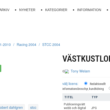
ARKIV
NYHETER
KATEGORIER
INFORMATION
01-2010
Racing 2004
STCC 2004
VÄSTKUSTLO
©
Tony Welam
välj licens:
Redaktionellt
informationsbroschyr, kundtidning
TITEL
TYP
Publiceringsrätt
robert dahlgren
stcc
webb och digital
JPG