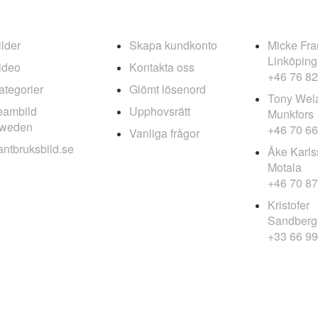
INFOLÄNKAR
FOTOGRAFER
ilder
Skapa kundkonto
Micke Fra
Linköping
ideo
Kontakta oss
+46 76 82
ategorier
Glömt lösenord
Tony Wel
eambild
Upphovsrätt
Munkfors
weden
+46 70 66
Vanliga frågor
antbruksbild.se
Åke Karls
Motala
+46 70 87
Kristofer
Sandberg,
+33 66 99