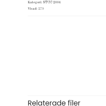
Kategori:
STCC 2004
Visad:
279
Relaterade filer