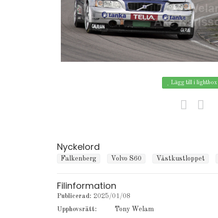
Lägg till i lightbox
Nyckelord
Falkenberg
Volvo S60
Västkustloppet
Filinformation
Publicerad:
2025/01/08
Upphovsrätt:
Tony Welam