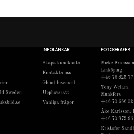
INFOLÄNKAR
FOTOGRAFER
Skapa kundkonto
Micke Fransson
Linköping
Kontakta oss
+46 76 825 77
rier
Glömt lösenord
Tony Welam,
ld Sweden
Upphovsrätt
Munkfors
+46 70 666 02
ksbild.se
Vanliga frågor
Åke Karlsson, 
+46 70 872 95
Kristofer Sand