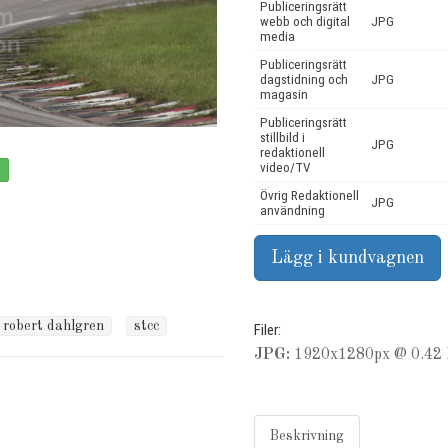
Publiceringsrätt
webb och digital
JPG
media
Publiceringsrätt
dagstidning och
JPG
magasin
Publiceringsrätt
stillbild i
JPG
redaktionell
video/TV
Övrig Redaktionell
JPG
användning
robert dahlgren
stcc
Filer:
JPG:
1920x1280px @ 0.42 
Beskrivning