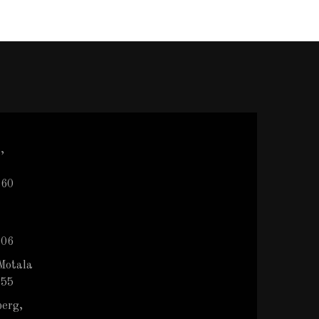
,
 60
 06
Motala
 55
berg,